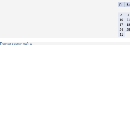
Пн
Вт
3
4
10
11
17
18
24
25
31
Полная версия сайта