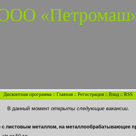
ООО «Петромаш
Дисконтная программа
::
Главная
::
Регистрация
::
Вход
::
RSS
В данный момент
открыты следующие вакансии
.
е с листовым металлом, на металлообрабатывающее п