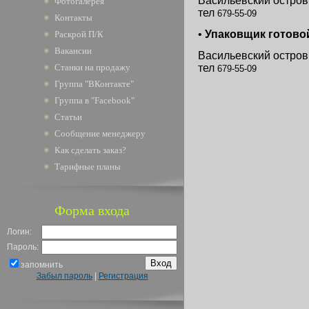
Васильевский остров, 
Фотогалерея
тел
679-55-09
Контакты
•
Упаковщик готово
Раскрой П/К
Вакансии
Васильевский остров, 
Станки на продажу
тел
679-55-09
Группа "ВКонтакте"
Группа в "Facebook"
Статьи
Сообщение менеджеру
Как сделать заказ?
Тарифные планы
Форма входа
Логин:
Пароль:
запомнить
Забыл пароль
|
Регистрация