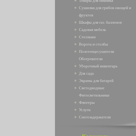
Товары для пикника
Сушилки для грибов овощей и
фруктов
Шкафы для газ. баллонов
Садовая мебель
Стеллажи
Ворота и столбы
Полотенцесушители
Обогреватели
Уборочный инвентарь
Для сада
Экраны для батарей
Светодиодные
Фитосветильники
Флюгеры
Услуги
Снегозадержатели