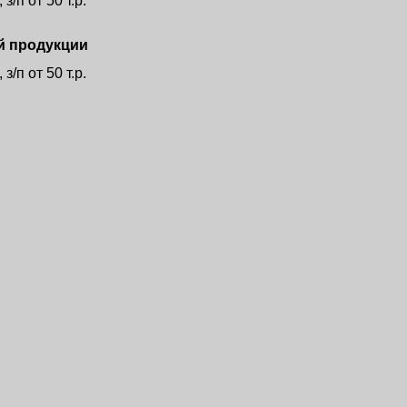
з/п от 50 т.р.
й продукции
з/п от 50 т.р.