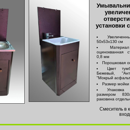
Умывальни
увеличе
отверст
установки 
Увеличен
50х53х130 см
Матери
оцинокванная с
0,8 мм
Порошковая о
Цвет тум
Бежевый, "Ант
"Мокрый асфальт
Размер мойки 
Упаковка 
размером 830
раковина отдель
Смеситель в 
вход