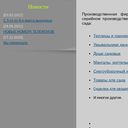
Новости
Производственная фи
[03.03.2022]
серийном производств
С 5-го по 8-е марта выходные
сада:
[29.06.2021]
НОВЫЕ НОМЕРА ТЕЛЕФОНОВ
Теплицы и парник
[17.12.2020]
Мы переехали.
Умывальники дач
Души садовые
Мангалы, коптиль
Снегоуборочный 
Товары для сада
Сушилки для овощей
И многое другое.