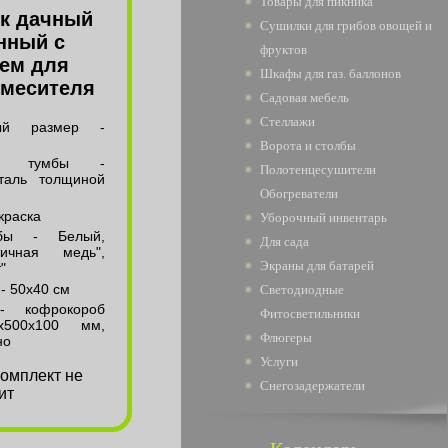
Товары для пикника
к дачный
Сушилки для грибов овощей и
нный с
фруктов
ием для
Шкафы для газ. баллонов
смесителя
Садовая мебель
Стеллажи
ный размер -
Ворота и столбы
ал тумбы -
Полотенцесушители
таль толщиной
Обогреватели
краска
Уборочный инвентарь
бы - Белый,
Для сада
ичная медь",
Экраны для батарей
"
- 50х40 см
Светодиодные
- кофрокороб
Фитосветильники
х500х100 мм,
Флюгеры
но
Услуги
комплект не
Снегозадержатели
ит