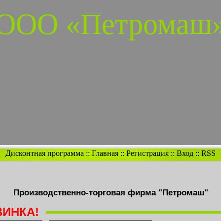
ООО «Петромаш
Дисконтная программа
::
Главная
::
Регистрация
::
Вход
::
RSS
Производственно-торговая фирма "Петромаш"
ИНКА!