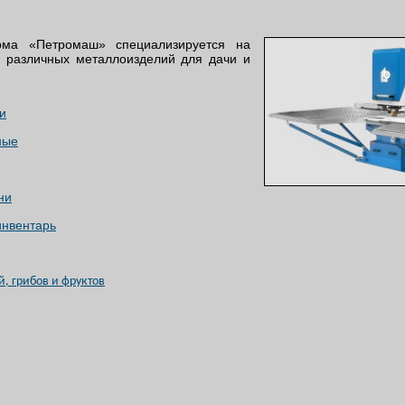
рма «Петромаш» специализируется на
е различных металлоизделий для дачи и
и
ные
ни
инвентарь
, грибов и фруктов