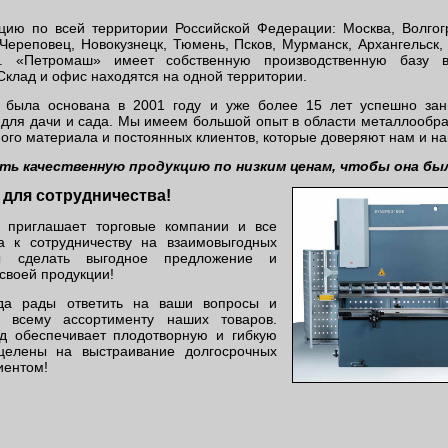
ию по всей территории Российской Федерации: Москва, Волгог
 Череповец, Новокузнецк, Тюмень, Псков, Мурманск, Архангельск,
р. «Петромаш» имеет собственную производственную базу в
Склад и офис находятся на одной территории.
была основана в 2001 году и уже более 15 лет успешно зан
 для дачи и сада. Мы имеем большой опыт в области металлообра
ого материала и постоянных клиентов, которые доверяют нам и н
ь качественную продукцию по низким ценам, чтобы она бы
 для сотрудничества!
 приглашает торговые компании и все
а к сотрудничеству на взаимовыгодных
ы сделать выгодное предложение и
 своей продукции!
гда рады ответить на ваши вопросы и
о всему ассортименту наших товаров.
д обеспечивает плодотворную и гибкую
целены на выстраивание долгосрочных
иентом!